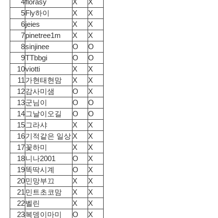
4
florasy
X
X
5
Fly하이
X
X
6
jeies
X
X
7
pinetree1m
X
X
8
sinjinee
O
O
9
TTbbgi
O
O
10
viotti
X
X
11
가현태현맘
X
X
12
감사미샘
O
X
13
군님이
O
O
14
그날이오길
O
O
15
그라샤
X
X
16
기적같은 일상
X
X
17
꽃하미
X
X
18
니나2001
O
X
19
똑딱시계
O
X
20
민망부끄
X
X
21
민트초코맘
X
X
22
벨린
X
X
23
복뎅이마미
O
X