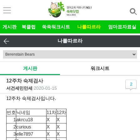
본문 바로가기
게시판
북클럽
쑥쑥워크시트
나를따르라
엄마표자료실
나를따르라
게시판
워크시트
12주차 숙제검사
2
서건세민만세
|
2020-01-15
12주차 숙제검사입니다.
번호
닉네임
11차
12차
1
akrcu18
X
X
2
curious
X
X
3
elle7897
X
X