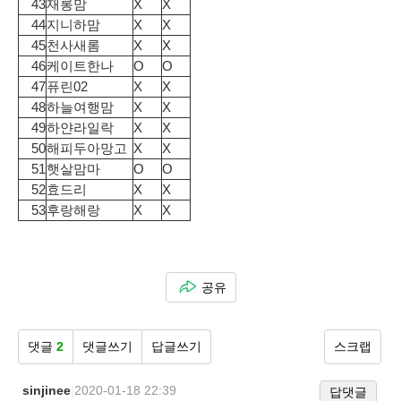
43
재롱맘
X
X
44
지니하맘
X
X
45
천사새롬
X
X
46
케이트한나
O
O
47
퓨린02
X
X
48
하늘여행맘
X
X
49
하얀라일락
X
X
50
해피두아망고
X
X
51
햇살맘마
O
O
52
효드리
X
X
53
후랑해랑
X
X
공유
댓글
2
댓글쓰기
답글쓰기
스크랩
sinjinee
|
2020-01-18 22:39
답댓글