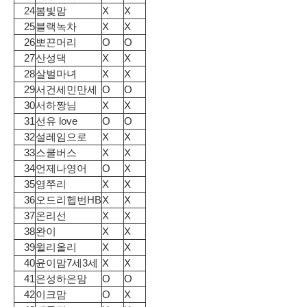
24
봄빛맘
X
X
25
블랙녹차
X
X
26
뽀끈머리
O
O
27
산성댁
X
X
28
살벌마녀
X
X
29
서건세민만세
O
O
30
서하짱님
X
X
31
선유 love
O
O
32
설레임으로
X
X
33
스쿨버스
X
X
34
언제나영어
O
X
35
영쭈리
X
X
36
오드리헵번HB
X
X
37
온리선
X
X
38
완이
X
X
39
윌리올리
X
X
40
윤이맘7세3세
X
X
41
은성하은맘
O
O
42
이크맘
O
X