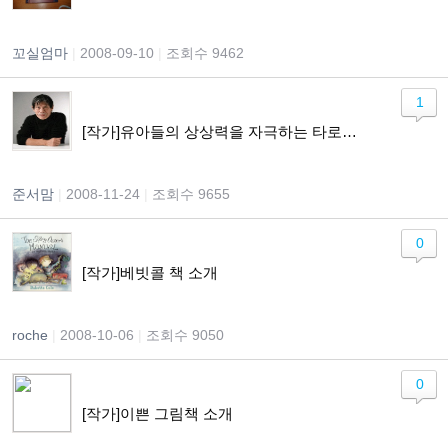
꼬실엄마
|
2008-09-10
|
조회수 9462
1
[작가]유아들의 상상력을 자극하는 타로고미의 그림책들
준서맘
|
2008-11-24
|
조회수 9655
0
[작가]베빗콜 책 소개
roche
|
2008-10-06
|
조회수 9050
0
[작가]이쁜 그림책 소개