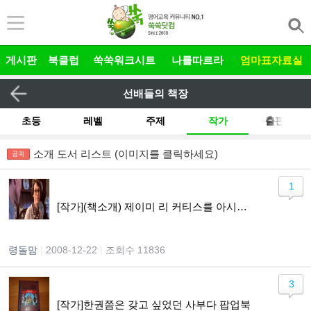
본문 바로가기
게시판
북클럽
쑥쑥워크시트
나를따르라
엄마표자료실
선배들의 책장
초등
레벨
주제
작가
출판사
기타
소개 도서 리스트 (이미지를 클릭하세요)
전체
그림책 릴레이
유아
1
[작가](책소개) 제이미 리 커티스를 아시나요?
령돌맘
|
2008-12-22
|
조회수 11836
3
[작가]한권쯤은 갖고 싶었던 사부다 팝업북