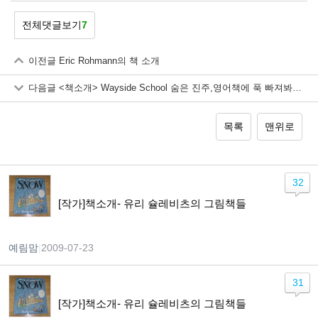
전체댓글보기
7
이전글
Eric Rohmann의 책 소개
다음글
<책소개> Wayside School 숨은 진주,영어책에 푹 빠져봐~~~ ^^
목록
맨위로
32
[작가]책소개- 유리 슐레비츠의 그림책들
예림맘
|
2009-07-23
31
[작가]책소개- 유리 슐레비츠의 그림책들