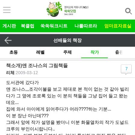
본문 바로가기
게시판
북클럽
쑥쑥워크시트
나를따르라
엄마표자료실
선배들의 책장
초등
레벨
주제
작가
출판사
기타
책소개)앤 조나스의 그림책들
7
리체
|
2009-03-12
전체
그림책 릴레이
유아
도서관에 갔다가
앤 조나스,,,조각이불을 보고 제대로 본 적이 없는 것 같아 빌리
다가 그 옆에 조로록 있는 이 분의 책들을 그냥 집어 들고 왔는
데요...
집에 와서 아이에게 읽어주다가 어라????하는 기분...
이 분 장난 아닌데???
그래서 앞에 작가 설명을 봤더니 이분 화물열차의 작가 도널드
크루의 부인이시랍니다..