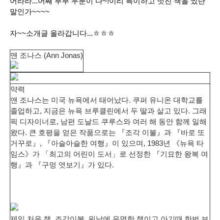
어라라...어째 부부 두분이 다~!이리 특이하고 멋진 책을 썼단
말인가~~~~
자~~소개글 올라갑니다...ㅎㅎㅎ
앤 조나스 (Ann Jonas)
약력
앤 조나스는 미국 뉴욕에서 태어났다. 쿠퍼 유니온 대학교를
졸업하고, 지금은 뉴욕 브루클린에서 두 딸과 살고 있다. 그래
픽 디자이너로, 남편 도날드 쿠루스와 여러 해 동안 함께 일해
왔다. 큰 호평을 얻은 작품으로는 『조각 이불』과 『바로 또
거꾸로』, 『아슬아슬한 여행』이 있으며, 1983년 《뉴욕 타
임스》가 「최고의 어린이 도서」로 선정한 『기묘한 왕복 여
행』과 『구멍 엿보기』가 있다.
제일 처음 책..조각이불..워낙에 유명한 책이고 아기때 한번 보