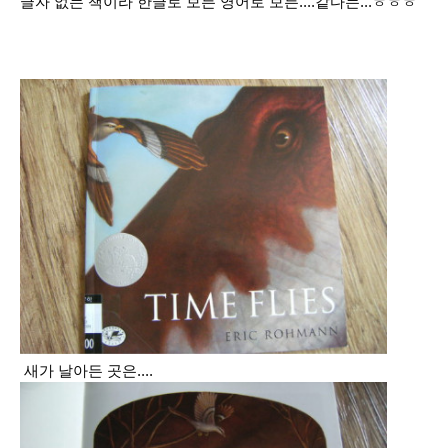
글자 없는 책이라 한글로 보든 영어로 보든....같다는...ㅎㅎㅎ
새가 날아든 곳은....