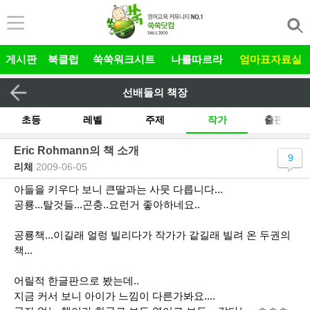
본문 바로가기
게시판
북클럽
쑥쑥워크시트
나를따르라
엄마표자료실
선배들의 책장
초등
레벨
주제
작가
출판사
기타
Eric Rohmann의 책 소개
9
리체
|
2009-06-05
전체
그림책 릴레이
유아
아들을 키우다 보니 큰딸과는 사뭇 다릅니다...
공룡...탈것들...곤충..요런거 좋아하네요..
공룡책...이길래 얼렁 빌리다가 작가가 같길래 빌려 온 두권의
책...
어릴적 한글판으로 봤는데..
지금 커서 보니 아이가 느낌이 다른가봐요....