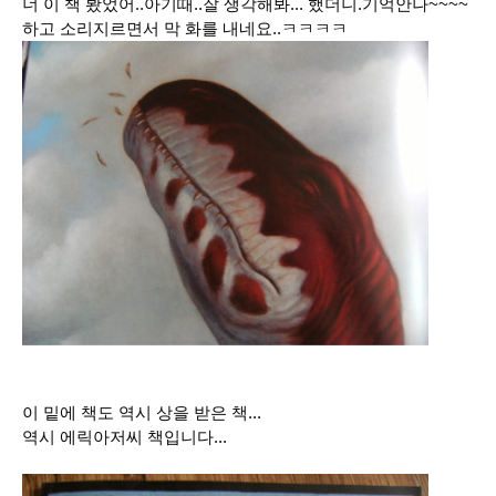
너 이 책 봤었어..아기때..잘 생각해봐... 했더니.기억안나~~~~
하고 소리지르면서 막 화를 내네요..ㅋㅋㅋㅋ
이 밑에 책도 역시 상을 받은 책...
역시 에릭아저씨 책입니다...