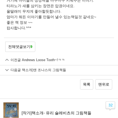
거기에 아이들의 상상력을 마구마구 키워주는 이야기.
티라노가 새를 삼키는 장면은 압권이네요.
울딸래미 무쟈게 좋아할듯합니다.
엄마가 뭐든 이야기를 만들어 낼수 있는책일것 같네요~
좋은 책 정보 ~~
캄사합니다.^^*
전체댓글보기
9
이전글
Andrews Loose Tooth~!ㅋㅋ
다음글
책소개)앤 조나스의 그림책들
목록
맨위로
32
[작가]책소개- 유리 슐레비츠의 그림책들