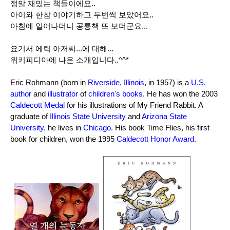
정말 재밌는 책들이에요..
아이와 한참 이야기하고 두번씩 보았어요..
아침에 일어나더니 공룡책 또 보더군요...
요기서 에릭 아저씨...에 대해...
위키피디아에 나온 소개입니다..^^*
Eric Rohmann (born in
Riverside, Illinois
, in 1957) is a
U.S.
author
and
illustrator
of
children's books
. He has won the 2003
Caldecott Medal
for his illustrations of My Friend Rabbit. A
graduate of
Illinois State University
and
Arizona State
University
, he lives in
Chicago
. His book Time Flies, his first
book for children, won the 1995
Caldecott Honor Award
.