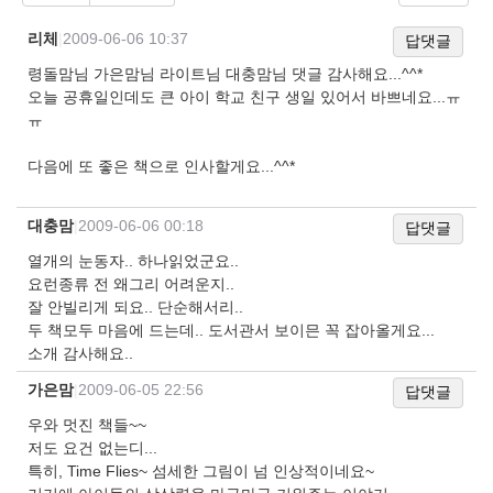
리체
|
2009-06-06 10:37
답댓글
령돌맘님 가은맘님 라이트님 대충맘님 댓글 감사해요...^^*
오늘 공휴일인데도 큰 아이 학교 친구 생일 있어서 바쁘네요...ㅠ
ㅠ
다음에 또 좋은 책으로 인사할게요...^^*
대충맘
|
2009-06-06 00:18
답댓글
열개의 눈동자.. 하나읽었군요..
요런종류 전 왜그리 어려운지..
잘 안빌리게 되요.. 단순해서리..
두 책모두 마음에 드는데.. 도서관서 보이믄 꼭 잡아올게요...
소개 감사해요..
가은맘
|
2009-06-05 22:56
답댓글
우와 멋진 책들~~
저도 요건 없는디...
특히, Time Flies~ 섬세한 그림이 넘 인상적이네요~