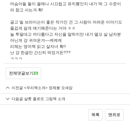
머슴아들 둘이 을매나 시끄럽고 유치뽕인지 내가 딱 그 수준이
라 참고 사는겨 확!
글고 빌 브라이슨이 좋은 작가인 건 그 사람이 어려운 이야기도
즐겁게 쉽게 얘기해준다는 거야 ㅎㅎ
늘 투덜대고 까다롭다고 자신을 말하지만 내가 델꼬 살 남자분
아닌게 걍 귀여운겨~~케케케
리체는 영어책 읽고 살자녀 확!!
난 걍 한글만 간신히 띄었거든???
ㅋㅋㅋ
전체댓글보기
23
이전글
<우리책소개> 정채봉 오세암
다음글
샬롯 졸로또 그림책 소개
목록
맨위로