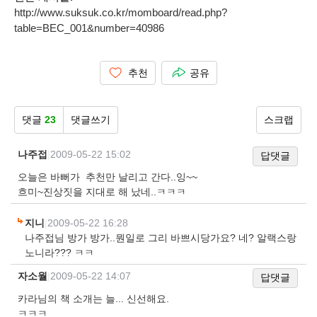
http://www.suksuk.co.kr/momboard/read.php?
table=BEC_001&number=40986
추천
공유
댓글
23
댓글쓰기
스크랩
나주접
|
2009-05-22 15:02
답댓글
오늘은 바뻐가 추천만 날리고 간다..잉~~
흐미~진상짓을 지대로 해 났네..ㅋㅋㅋ
지니
|
2009-05-22 16:28
나주접님 방가 방가..뭔일로 그리 바쁘시당가요? 네? 알랙스랑
노니라??? ㅋㅋ
자소월
|
2009-05-22 14:07
답댓글
카라님의 책 소개는 늘... 신선해요.
ㅋㅋㅋ