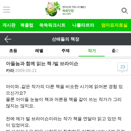
본문 바로가기
게시판
북클럽
쑥쑥워크시트
나를따르라
엄마표자료실
선배들의 책장
초등
레벨
주제
작가
출판사
기타
아들놈과 함께 읽는 책 /빌 브라이슨
23
카라
|
2009-05-21
전체
그림책 릴레이
유아
아이와 ,같은 작가의 다른 책을 비슷한 시기에 읽어본 경험 있
으신가요?
물론 아이들 눈높이 책과 어른용 책을 같이 쓰는 작가가 그리
많지는 않지요.
전에 제가 빌 브라이슨이라는 작가 책을 연달아 읽고 있던 적
이 있었어요.