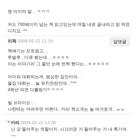
맨 마지막 말... ㅋㅋㅋ
저도 700페이지 넘는 책 읽고있는데 며칠 내로 끝내려고 맘 먹었
다지요. ^^
리체
|
2009-05-22 12:19
답댓글
책얘기는 모르겠고....
투발루...다큐 봤는데....ㅎㅎㅎㅎ
아는 이야기라 그 줄만 눈에 번쩍 했다는...ㅎㅎㅎㅎㅎ
아이와 대화하는게..범상한 집안이여...
울집 대화는....늘 유치찬란인데...^^*
4학년 되면 다를랑가? ㅋㅋㅋ
빌 브라이슨....
나한테는 어려우면 어쩐댜...카라 책소개는 늘 버거운겨...ㅠㅠ
카라
|
2009-05-22 12:28
난 걍 들어주는 역할이지. 시끄러운 거 들어주는 거 내 특기여
~~