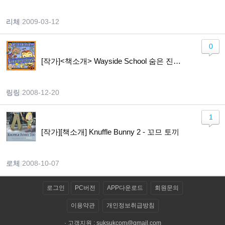
리체
|
2009-03-12
0
[작가]<책소개> Wayside School 숨은 진주,영어책에 푹 빠져봐~~~ ^^
링링
|
2008-12-20
1
[작가][책소개] Knuffle Bunny 2 - 꼬므 토끼
로체
|
2008-10-07
로그인
PC버전
APP다운로드
회원문의
이용약관
개인정보취급방침
· 고객지원 :
suksukcom@gmail.com