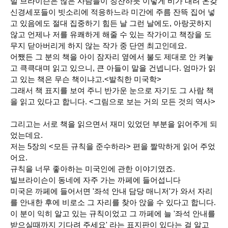
빌 브라이슨은 많은 사람들이 칭찬하듯 이렇게 비가 내려 온갖
신경세포들이 빗소리에 적응하느라 미간에 주름 잔뜩 집어 넣
고 있음에도 절대 집중하기 힘든 날 그런 날에도, 아랑곳하지
않고 언제나 저를 유쾌하게 해줄 수 있는 작가이고 책장을 도
무지 닫아버리게 하지 않는 작가 중 단연 최고인데요.
어쨌든 그 분의 책을 아이 잠자리 옆에서 불도 제대로 안 켜놓
고 큭큭대며 읽고 있으니, 큰 아들이 말을 건넵니다. 엄마가 읽
고 있는 책은 무슨 책이냐고.<발칙한 미국학>
그래서 책 표지를 보여 주니 반가운 눈으로 자기도 그 사람 책
을 읽고 있다고 합니다. <그림으로 보는 거의 모든 것의 역사>
그리고는 서로 책을 읽으면서 재미 있었던 부분을 읽어주게 되
었는데요.
저는 5장의 <모든 규칙을 준수하라> 편을 짤막하게 읽어 주었
어요.
규칙을 너무 좋아하는 미국인에 관한 이야기였죠.
빌브라이슨이 동네에 자주 가는 까페에 들어섭니다
미국은 까페에 들어서면 '좌석 안내 담당 매니저'가 와서 자리
를 안내한 후에 비로소 그 자리를 찾아 앉을 수 있다고 합니다.
이 분이 익히 알고 있는 규칙이었고 그 까페에 늘 '좌석 안내를
받으실때까지 기다려 주세요' 라는 표지판이 있다는 걸 알고