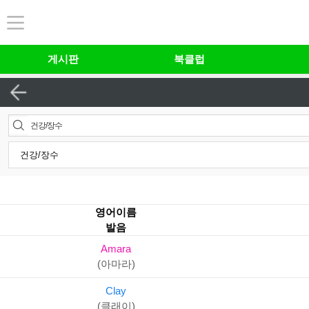
본문 바로가기
게시판
북클럽
건강/장수
영어이름
발음
Amara
(아마라)
Clay
(클래이)