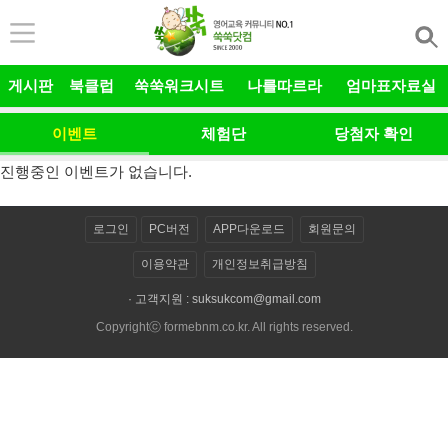
본문 바로가기
게시판
북클럽
쑥쑥워크시트
나를따르라
엄마표자료실
이벤트
체험단
당첨자 확인
진행중인 이벤트가 없습니다.
로그인
PC버전
APP다운로드
회원문의
이용약관
개인정보취급방침
· 고객지원 :
suksukcom@gmail.com
Copyrightⓒ formebnm.co.kr. All rights reserved.