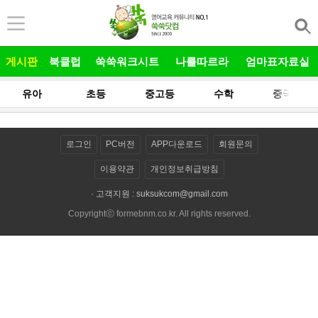
본문 바로가기
게시판
북클럽
쑥쑥워크시트
나를따르라
엄마표자료실
유아
초등
중고등
수학
중국어
로그인
PC버전
APP다운로드
회원문의
이용약관
개인정보취급방침
· 고객지원 :
suksukcom@gmail.com
Copyrightⓒ formebnm.co.kr. All rights reserved.