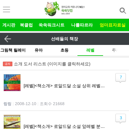
본문 바로가기
게시판
북클럽
쑥쑥워크시트
나를따르라
엄마표자료실
선배들의 책장
그림책 릴레이
유아
초등
레벨
주제
작가
소개 도서 리스트 (이미지를 클릭하세요)
출판사
기타
전체
7
[레벨]<책소개> 로알드달 소설 상위 레벨 분석.. ^_^
링링
|
2008-12-10
|
조회수 21668
3
[레벨]<책소개> 로알드달 소설 앞레벨 분석.. ^_^