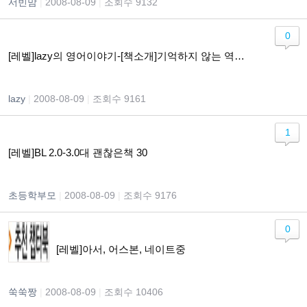
서빈맘
|
2008-08-09
|
조회수 9132
0
[레벨]lazy의 영어이야기-[책소개]기억하지 않는 역사는 되풀이 된다
lazy
|
2008-08-09
|
조회수 9161
1
[레벨]BL 2.0-3.0대 괜찮은책 30
초등학부모
|
2008-08-09
|
조회수 9176
0
[레벨]아서, 어스본, 네이트중
쑥쑥짱
|
2008-08-09
|
조회수 10406