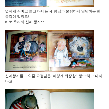
멋지게 꾸미고 놀고 다니는 세 형님과 불쌍하게 일만하는 한
총각이 있었으니..
바로 우리의 신데 왕자~~
신데왕자를 도와줄 요정님은 이렇게 와장창!! 펑~~하고 나타
나고..