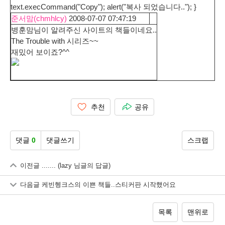
text.execCommand("Copy"); alert("복사 되었습니다.."); }
준서맘(chmhlcy)
2008-07-07 07:47:19
병훈맘님이 알려주신 사이트의 책들이네요..
The Trouble with 시리즈~~
재밌어 보이죠?^^
추천
공유
댓글
0
댓글쓰기
스크랩
이전글
....... (lazy 님글의 답글)
다음글
케빈헹크스의 이쁜 책들..스티커판 시작했어요
목록
맨위로