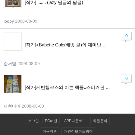
[작가] ....... (lazy 님글의 답글)
loopy
|
2008-08-09
0
[작가]◐Babette Cole(배빗 콜)의 재미난 책들...
준서맘
|
2008-08-09
0
[작가]케빈헹크스의 이쁜 책들..스티커판 시작했어요
세현마미
|
2008-08-09
로그인
PC버전
APP다운로드
회원문의
이용약관
개인정보취급방침