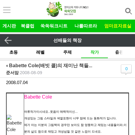
본문 바로가기
게시판
북클럽
쑥쑥워크시트
나를따르라
엄마표자료실
선배들의 책장
초등
레벨
주제
작가
출판사
기타
◐Babette Cole(배빗 콜)의 재미난 책들...
0
준서맘
|
2008-08-09
전체
그림책 릴레이
유아
2008.07.04
Babette Cole
여류작가이시네요..웃음이 매력적이신...
개성있는 그림 스타일과 색깔표현이 너무 맘에 드는 동화작가 입니다.
제가 아는 이분의 그림책의 경우만 보아도 참 엉뚱하고 재밌는 내용들이라,
이
분의 삶도 참으로 재밌고 개성넘칠 것 같은 느낌이 드네요.