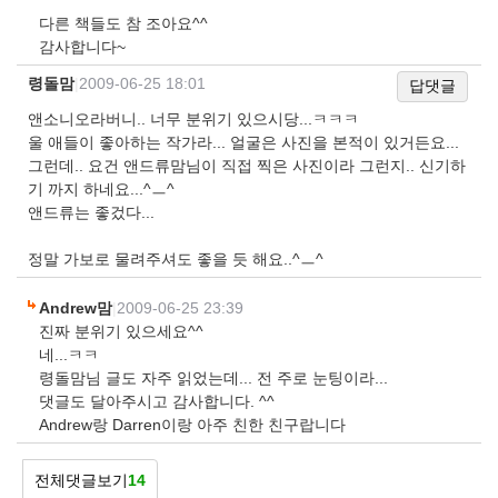
다른 책들도 참 조아요^^
감사합니다~
령돌맘
|
2009-06-25 18:01
답댓글
앤소니오라버니.. 너무 분위기 있으시당...ㅋㅋㅋ
울 애들이 좋아하는 작가라... 얼굴은 사진을 본적이 있거든요...
그런데.. 요건 앤드류맘님이 직접 찍은 사진이라 그런지.. 신기하
기 까지 하네요...^ㅡ^
앤드류는 좋겄다...
정말 가보로 물려주셔도 좋을 듯 해요..^ㅡ^
Andrew맘
|
2009-06-25 23:39
진짜 분위기 있으세요^^
네...ㅋㅋ
령돌맘님 글도 자주 읽었는데... 전 주로 눈팅이라...
댓글도 달아주시고 감사합니다. ^^
Andrew랑 Darren이랑 아주 친한 친구랍니다
전체댓글보기
14