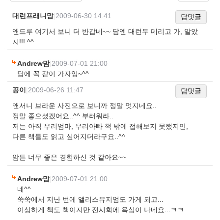
대런프래니맘
|
2009-06-30 14:41
답댓글
앤드루 여기서 보니 더 반갑네~~ 담엔 대런두 데리고 가, 알았
지!!! ^^
Andrew맘
|
2009-07-01 21:00
담에 꼭 같이 가자잉~^^
꽁이
|
2009-06-26 11:47
답댓글
앤서니 브라운 사진으로 보니까 정말 멋지네요..
정말 좋으셨겠어요..^^ 부러워라..
저는 아직 우리엄마, 우리아빠 책 밖에 접해보지 못했지만,
다른 책들도 읽고 싶어지더라구요..^^
암튼 너무 좋은 경험하신 것 같아요~~
Andrew맘
|
2009-07-01 21:00
네^^
쑥쑥에서 지난 번에 앨리스뮤지엄도 가게 되고...
이상하게 책도 책이지만 전시회에 욕심이 나네요...ㅋㅋ