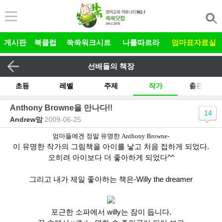
본문 바로가기
게시판
북클럽
쑥쑥워크시트
나를따르라
엄마표자료실
선배들의 책장
초등
레벨
주제
작가
출판사
기타
Anthony Browne을 만나다!!
14
Andrew맘
|
2009-06-25
전체
그림책 릴레이
유아
엄마들에겐 정말 유명한 Anthony Browne-
이 유명한 작가의 그림책을 아이를 낳고 처음 접하게 되었다.
오히려 아이보다 더 좋아하게 되었다^^
그리고 내가 제일 좋아하는 책은-Willy the dreamer
포근한 소파에서 willy는 잠이 듭니다.